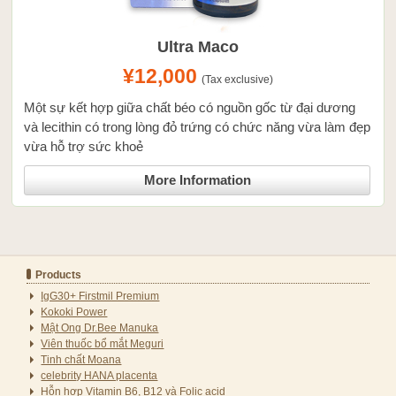
Ultra Maco
¥12,000
(Tax exclusive)
Một sự kết hợp giữa chất béo có nguồn gốc từ đại dương
và lecithin có trong lòng đỏ trứng có chức năng vừa làm đẹp
vừa hỗ trợ sức khoẻ
More Information
Products
IgG30+ Firstmil Premium
Kokoki Power
Mật Ong Dr.Bee Manuka
Viên thuốc bổ mắt Meguri
Tinh chất Moana
celebrity HANA placenta
Hỗn hợp Vitamin B6, B12 và Folic acid