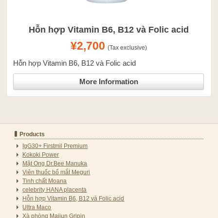
Hỗn hợp Vitamin B6, B12 và Folic acid
¥2,700
(Tax exclusive)
Hỗn hợp Vitamin B6, B12 và Folic acid
More Information
Products
IgG30+ Firstmil Premium
Kokoki Power
Mật Ong Dr.Bee Manuka
Viên thuốc bổ mắt Meguri
Tinh chất Moana
celebrity HANA placenta
Hỗn hợp Vitamin B6, B12 và Folic acid
Ultra Maco
Xà phòng Maijun Gripin