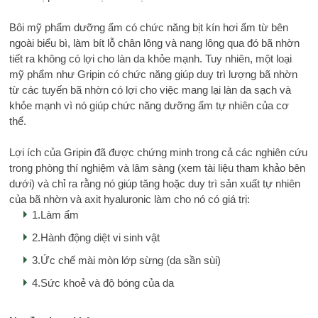
Bôi mỹ phẩm dưỡng ẩm có chức năng bịt kín hơi ẩm từ bên
ngoài biểu bì, làm bít lỗ chân lông và nang lông qua đó bã nhờn
tiết ra không có lợi cho làn da khỏe mạnh. Tuy nhiên, một loại
mỹ phẩm như Gripin có chức năng giúp duy trì lượng bã nhờn
từ các tuyến bã nhờn có lợi cho việc mang lại làn da sạch và
khỏe mạnh vì nó giúp chức năng dưỡng ẩm tự nhiên của cơ
thể.
Lợi ích của Gripin đã được chứng minh trong cả các nghiên cứu
trong phòng thí nghiệm và lâm sàng (xem tài liệu tham khảo bên
dưới) và chỉ ra rằng nó giúp tăng hoặc duy trì sản xuất tự nhiên
của bã nhờn và axit hyaluronic làm cho nó có giá trị:
1.Làm ẩm
2.Hành động diệt vi sinh vật
3.Ức chế mài mòn lớp sừng (da sần sùi)
4.Sức khoẻ và độ bóng của da