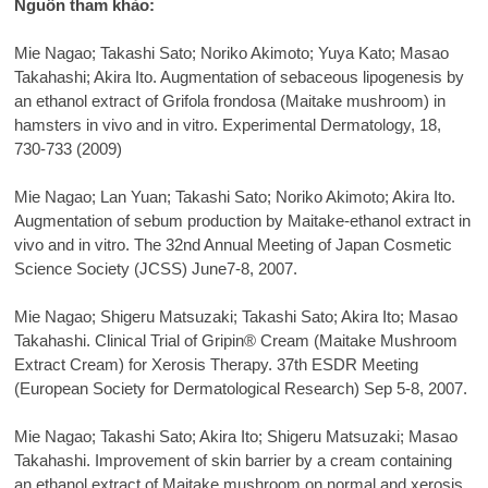
Nguồn tham khảo:
Mie Nagao; Takashi Sato; Noriko Akimoto; Yuya Kato; Masao
Takahashi; Akira Ito. Augmentation of sebaceous lipogenesis by
an ethanol extract of Grifola frondosa (Maitake mushroom) in
hamsters in vivo and in vitro. Experimental Dermatology, 18,
730-733 (2009)
Mie Nagao; Lan Yuan; Takashi Sato; Noriko Akimoto; Akira Ito.
Augmentation of sebum production by Maitake-ethanol extract in
vivo and in vitro. The 32nd Annual Meeting of Japan Cosmetic
Science Society (JCSS) June7-8, 2007.
Mie Nagao; Shigeru Matsuzaki; Takashi Sato; Akira Ito; Masao
Takahashi. Clinical Trial of Gripin® Cream (Maitake Mushroom
Extract Cream) for Xerosis Therapy. 37th ESDR Meeting
(European Society for Dermatological Research) Sep 5-8, 2007.
Mie Nagao; Takashi Sato; Akira Ito; Shigeru Matsuzaki; Masao
Takahashi. Improvement of skin barrier by a cream containing
an ethanol extract of Maitake mushroom on normal and xerosis