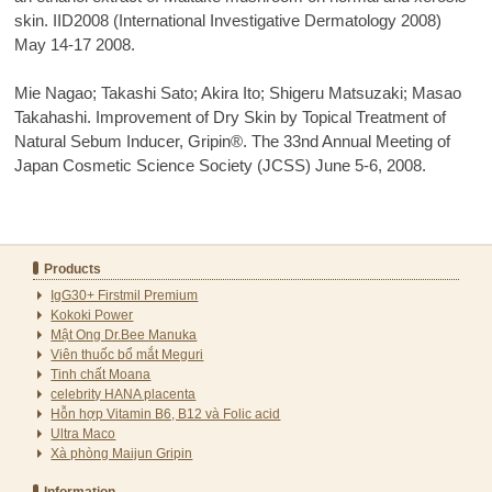
skin. IID2008 (International Investigative Dermatology 2008)
May 14-17 2008.
Mie Nagao; Takashi Sato; Akira Ito; Shigeru Matsuzaki; Masao
Takahashi. Improvement of Dry Skin by Topical Treatment of
Natural Sebum Inducer, Gripin®. The 33nd Annual Meeting of
Japan Cosmetic Science Society (JCSS) June 5-6, 2008.
Products
IgG30+ Firstmil Premium
Kokoki Power
Mật Ong Dr.Bee Manuka
Viên thuốc bổ mắt Meguri
Tinh chất Moana
celebrity HANA placenta
Hỗn hợp Vitamin B6, B12 và Folic acid
Ultra Maco
Xà phòng Maijun Gripin
Information