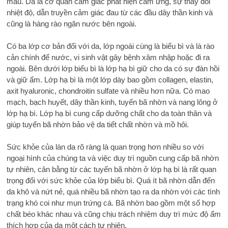
máu. Da là cơ quan cảm giác phát hiện cảm ứng, sự thay đổi
nhiệt độ, dẫn truyền cảm giác đau từ các đầu dây thần kinh và
cũng là hàng rào ngăn nước bên ngoài.
Có ba lớp cơ bản đối với da, lớp ngoài cùng là biểu bì và là rào
cản chính để nước, vi sinh vật gây bệnh xâm nhập hoặc đi ra
ngoài. Bên dưới lớp biểu bì là lớp hạ bì giữ cho da có sự đàn hồi
và giữ ẩm. Lớp hạ bì là một lớp dày bao gồm collagen, elastin,
axit hyaluronic, chondroitin sulfate và nhiều hơn nữa. Có mao
mạch, bạch huyết, dây thần kinh, tuyến bã nhờn và nang lông ở
lớp hạ bì. Lớp hạ bì cung cấp dưỡng chất cho da toàn thân và
giúp tuyến bã nhờn bảo vệ da tiết chất nhờn và mồ hôi.
Sức khỏe của làn da rõ ràng là quan trọng hơn nhiều so với
ngoại hình của chúng ta và việc duy trì nguồn cung cấp bã nhờn
tự nhiên, cân bằng từ các tuyến bã nhờn ở lớp hạ bì là rất quan
trọng đối với sức khỏe của lớp biểu bì. Quá ít bã nhờn dẫn đến
da khô và nứt nẻ, quá nhiều bã nhờn tạo ra da nhờn với các tình
trạng khó coi như mụn trứng cá. Bã nhờn bao gồm một số hợp
chất béo khác nhau và cũng chịu trách nhiệm duy trì mức độ ẩm
thích hợp của da một cách tự nhiên.